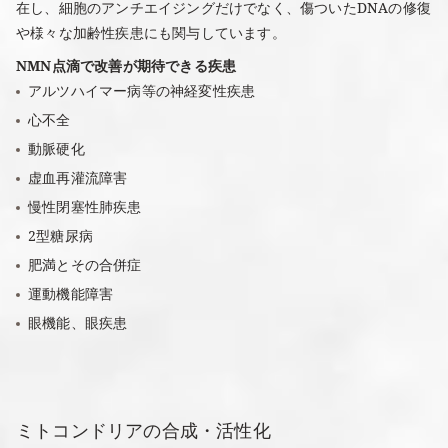
在し、細胞のアンチエイジングだけでなく、傷ついたDNAの修復
や様々な加齢性疾患にも関与しています。
NMN点滴で改善が期待できる疾患
アルツハイマー病等の神経変性疾患
心不全
動脈硬化
虚血再灌流障害
慢性閉塞性肺疾患
2型糖尿病
肥満とその合併症
運動機能障害
眼機能、眼疾患
ミトコンドリアの合成・活性化