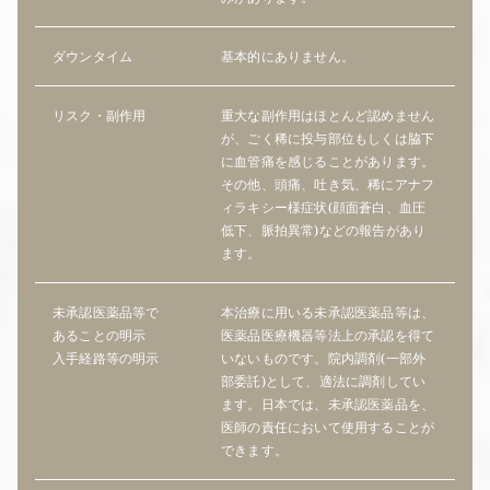
ダウンタイム
基本的にありません。
リスク・副作用
重大な副作用はほとんど認めません
が、ごく稀に投与部位もしくは脇下
に血管痛を感じることがあります。
その他、頭痛、吐き気、稀にアナフ
ィラキシー様症状(顔面蒼白、血圧
低下、脈拍異常)などの報告があり
ます。
未承認医薬品等で
本治療に用いる未承認医薬品等は、
あることの明示
医薬品医療機器等法上の承認を得て
入手経路等の明示
いないものです。院内調剤(一部外
部委託)として、適法に調剤してい
ます。日本では、未承認医薬品を、
医師の責任において使用することが
できます。